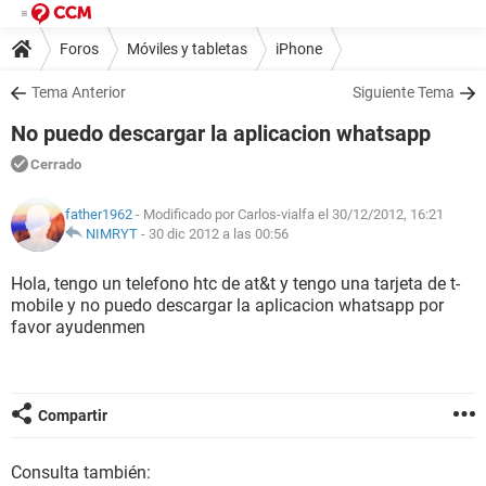
Foros
Móviles y tabletas
iPhone
Tema Anterior
Siguiente Tema
No puedo descargar la aplicacion whatsapp
Cerrado
father1962
- Modificado por Carlos-vialfa el 30/12/2012, 16:21
NIMRYT
-
30 dic 2012 a las 00:56
Hola, tengo un telefono htc de at&t y tengo una tarjeta de t-
mobile y no puedo descargar la aplicacion whatsapp por
favor ayudenmen
Compartir
Consulta también: