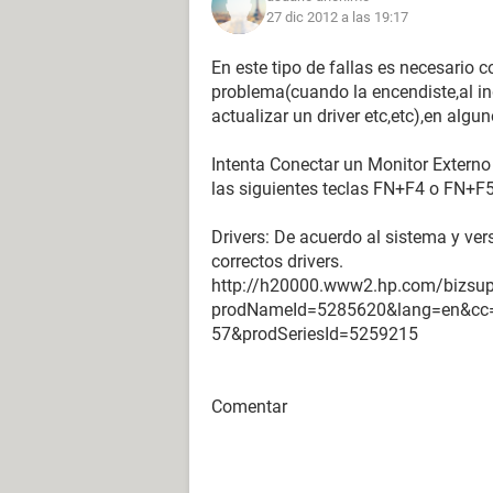
27 dic 2012 a las 19:17
En este tipo de fallas es necesario 
problema(cuando la encendiste,al in
actualizar un driver etc,etc),en algun
Intenta Conectar un Monitor Extern
las siguientes teclas FN+F4 o FN+F5
Drivers: De acuerdo al sistema y ver
correctos drivers.
http://h20000.www2.hp.com/bizsup
prodNameId=5285620&lang=en&cc=
57&prodSeriesId=5259215
Comentar