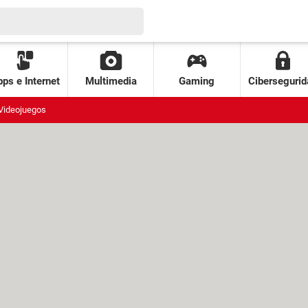
ps e Internet
Multimedia
Gaming
Cibersegurid
Videojuegos