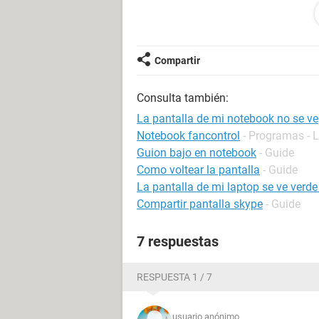
Les agradeceria de me ayudaran por
la he podido hacer
Compartir
Gracias Buen Dia
Consulta también:
La pantalla de mi notebook no se ve
Notebook fancontrol
- Programas - 
Guion bajo en notebook
- Guide
Como voltear la pantalla
- Guide
La pantalla de mi laptop se ve verde
Compartir pantalla skype
- Guide
7 respuestas
RESPUESTA 1 / 7
usuario anónimo