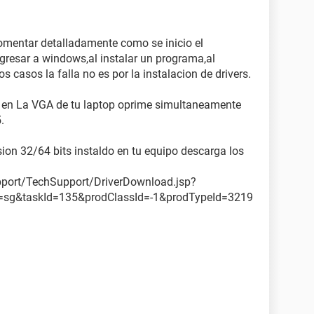
comentar detalladamente como se inicio el
gresar a windows,al instalar un programa,al
os casos la falla no es por la instalacion de drivers.
o en La VGA de tu laptop oprime simultaneamente
.
sion 32/64 bits instaldo en tu equipo descarga los
port/TechSupport/DriverDownload.jsp?
sg&taskId=135&prodClassId=-1&prodTypeId=3219