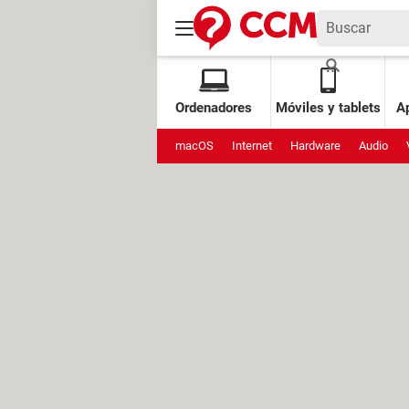
Ordenadores
Móviles y tablets
Ap
macOS
Internet
Hardware
Audio