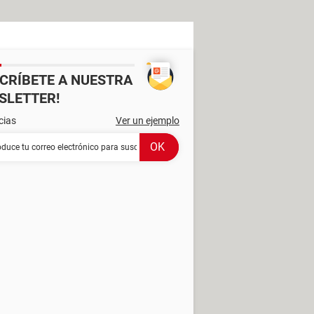
SCRÍBETE A NUESTRA
SLETTER!
cias
Ver un ejemplo