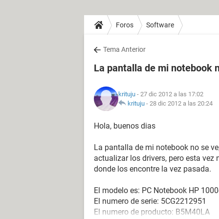
Foros
Software
Tema Anterior
La pantalla de mi notebook 
krituju
- 27 dic 2012 a las 17:02
krituju
-
28 dic 2012 a las 20:24
Hola, buenos dias
La pantalla de mi notebook no se v
actualizar los drivers, pero esta ve
donde los encontre la vez pasada.
El modelo es: PC Notebook HP 100
El numero de serie: 5CG2212951
El numero de producto: B5M40LA