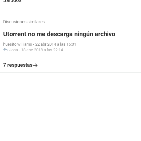
Saludos
Discusiones similares
Utorrent no me descarga ningún archivo
huesito williams
-
22 abr 2014 a las 16:01
Jona
-
18 ene 2018 a las 22:14
7 respuestas