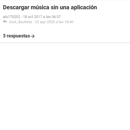
Descargar música sin una aplicación
alu170202
-
18 oct 2017 a las 06:37
José_Bautista
-
22 ago 2020 a las 18:40
3 respuestas