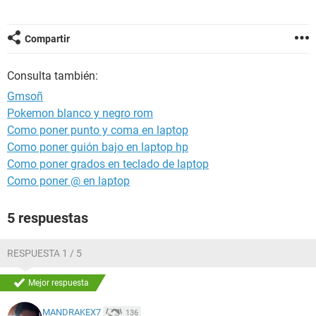
Compartir
Consulta también:
Gmsoñ
Pokemon blanco y negro rom
Como poner punto y coma en laptop
Como poner guión bajo en laptop hp
Como poner grados en teclado de laptop
Como poner @ en laptop
5 respuestas
RESPUESTA 1 / 5
Mejor respuesta
MANDRAKEX7
136