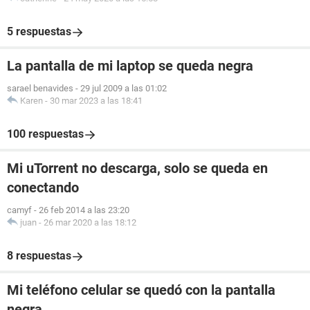
5 respuestas
La pantalla de mi laptop se queda negra
sarael benavides
-
29 jul 2009 a las 01:02
Karen
-
30 mar 2023 a las 18:41
100 respuestas
Mi uTorrent no descarga, solo se queda en
conectando
camyf
-
26 feb 2014 a las 23:20
juan
-
26 mar 2020 a las 18:12
8 respuestas
Mi teléfono celular se quedó con la pantalla
negra