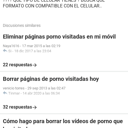
???? QUE TIPO DE CELULAR TIENES ? BUSCA QUE
FORMATO CON COMPATIBLE CON EL CELULAR..
Discusiones similares
Eliminar páginas porno visitadas en mi móvil
Naya1616
-
17 mar 2015 a las 02:19
Si
-
18 dic 2017 a las 23:04
22 respuestas
Borrar páginas de porno visitadas hoy
venicio torres
-
29 sep 2013 a las 02:47
Tinmar
-
14 abr 2020 a las 06:34
32 respuestas
Cómo hago para borrar los vídeos de porno que