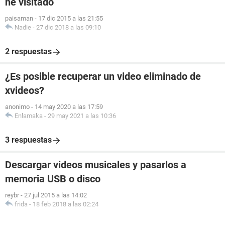
he visitado
paisaman
-
17 dic 2015 a las 21:55
Nadie
-
27 dic 2018 a las 09:10
2 respuestas
¿Es posible recuperar un video eliminado de
xvideos?
anonimo
-
14 may 2020 a las 17:59
Enlamaka
-
29 may 2021 a las 10:36
3 respuestas
Descargar videos musicales y pasarlos a
memoria USB o disco
reybr
-
27 jul 2015 a las 14:02
frida
-
18 feb 2018 a las 02:24