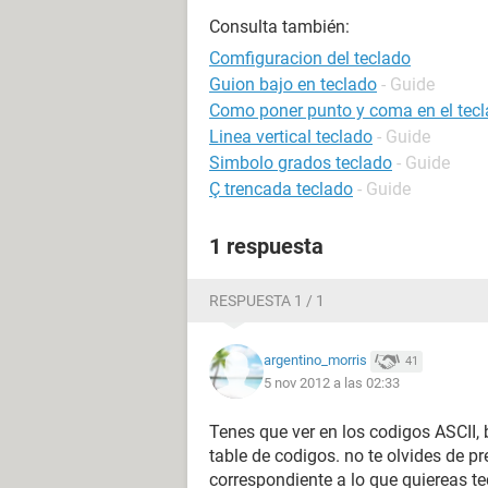
Consulta también:
Comfiguracion del teclado
Guion bajo en teclado
- Guide
Como poner punto y coma en el tec
Linea vertical teclado
- Guide
Simbolo grados teclado
- Guide
Ç trencada teclado
- Guide
1 respuesta
RESPUESTA 1 / 1
argentino_morris
41
5 nov 2012 a las 02:33
Tenes que ver en los codigos ASCII, 
table de codigos. no te olvides de p
correspondiente a lo que quiereas te