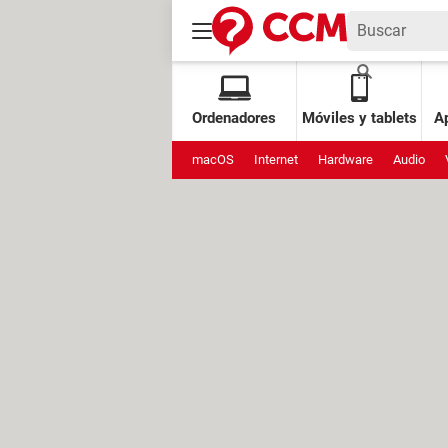
Ordenadores
Móviles y tablets
Ap
macOS
Internet
Hardware
Audio