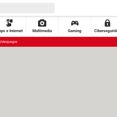
ps e Internet
Multimedia
Gaming
Cibersegurid
Videojuegos