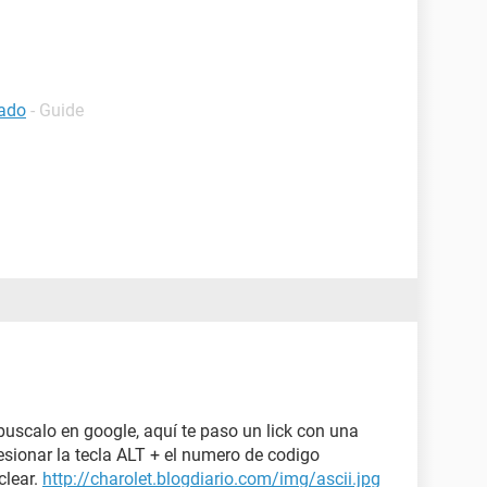
lado
- Guide
buscalo en google, aquí te paso un lick con una
resionar la tecla ALT + el numero de codigo
clear.
http://charolet.blogdiario.com/img/ascii.jpg