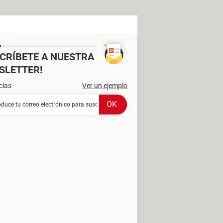
SCRÍBETE A NUESTRA
SLETTER!
cias
Ver un ejemplo