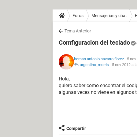
Foros
Mensajerías y chat
H
Tema Anterior
Comfiguracion del teclado
hernan antonio navarro florez
- 5 nov
argentino_morris
-
5 nov 2012 a l
Hola,
quiero saber como encontrar el codi
algunas veces no viene en algunos 
Compartir