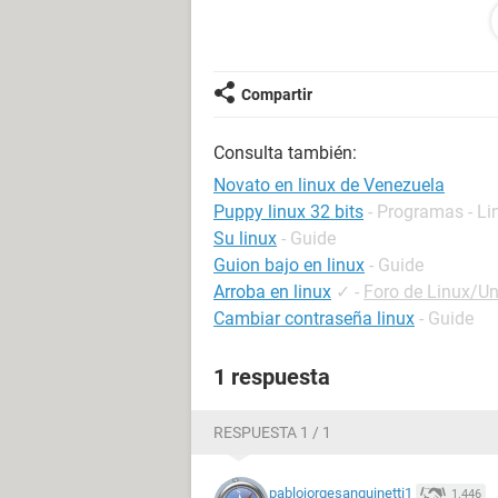
Espero su pronta respuesta , gracias 
Compartir
Consulta también:
Novato en linux de Venezuela
Puppy linux 32 bits
- Programas - Li
Su linux
- Guide
Guion bajo en linux
- Guide
Arroba en linux
✓
-
Foro de Linux/Un
Cambiar contraseña linux
- Guide
1 respuesta
RESPUESTA 1 / 1
pablojorgesanguinetti1
1.446