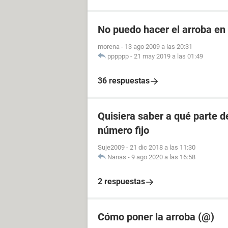
No puedo hacer el arroba en
morena
-
13 ago 2009 a las 20:31
pppppp
-
21 may 2019 a las 01:49
36 respuestas
Quisiera saber a qué parte 
número fijo
Suje2009
-
21 dic 2018 a las 11:30
Nanas
-
9 ago 2020 a las 16:58
2 respuestas
Cómo poner la arroba (@)