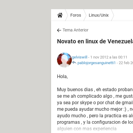
Foros
Linux/Unix
Tema Anterior
Novato en linux de Venezuel
gelviswill
- 1 nov 2012 a las 00:11
pablojorgesanguinetti1
-
22 feb 2
Hola,
Muy buenos dias , eh estado proban
se me ah complicado algo , me gusta
ya sea por skype o por chat de gmail
me pueda ayudar mucho mejor :) , no
ayudo mucho , pero la practica es alg
programas , y la configuracion de lo
alguien con mas experiencia