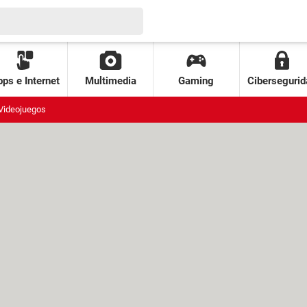
ps e Internet
Multimedia
Gaming
Cibersegurid
Videojuegos