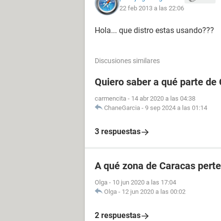
22 feb 2013 a las 22:06
Hola... que distro estas usando???
Discusiones similares
Quiero saber a qué parte de
carmencita
-
14 abr 2020 a las 04:38
ChaneGarcia
-
9 sep 2024 a las 01:14
3 respuestas
A qué zona de Caracas perte
Olga
-
10 jun 2020 a las 17:04
Olga
-
12 jun 2020 a las 00:02
2 respuestas