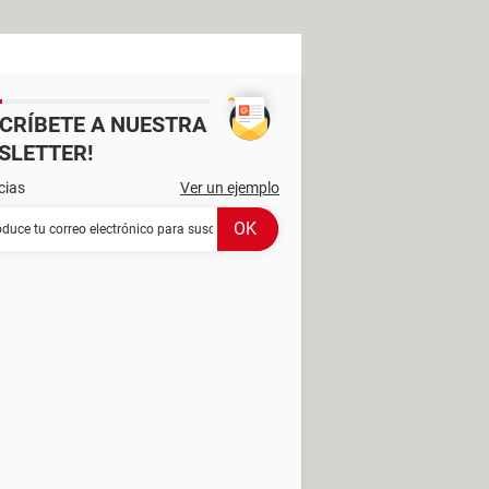
SCRÍBETE A NUESTRA
SLETTER!
cias
Ver un ejemplo