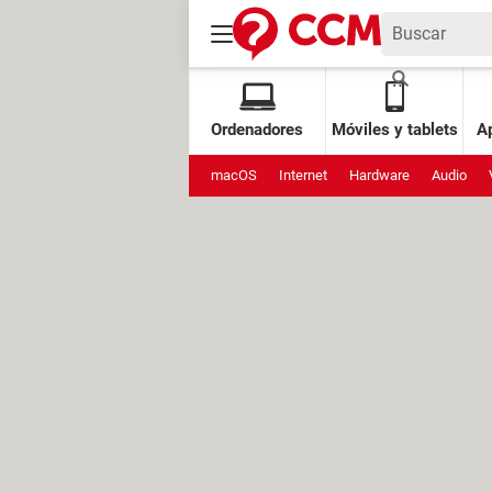
Ordenadores
Móviles y tablets
Ap
macOS
Internet
Hardware
Audio