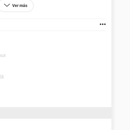
Ver más
y saludos....
nux
ix