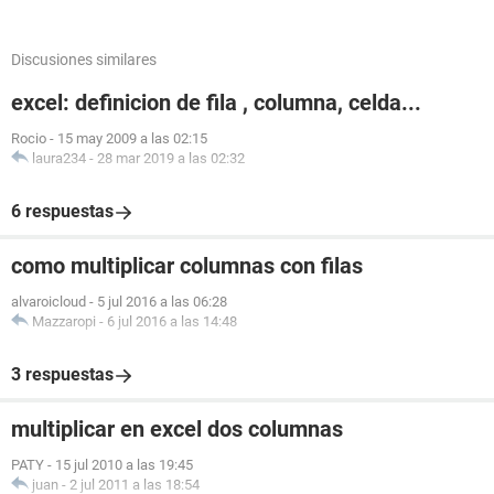
Discusiones similares
excel: definicion de fila , columna, celda...
Rocio
-
15 may 2009 a las 02:15
laura234
-
28 mar 2019 a las 02:32
6 respuestas
como multiplicar columnas con filas
alvaroicloud
-
5 jul 2016 a las 06:28
Mazzaropi
-
6 jul 2016 a las 14:48
3 respuestas
multiplicar en excel dos columnas
PATY
-
15 jul 2010 a las 19:45
juan
-
2 jul 2011 a las 18:54