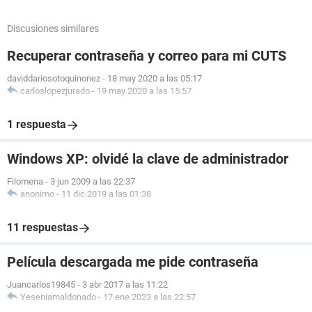
Discusiones similares
Recuperar contraseña y correo para mi CUTS
daviddariosotoquinonez
-
18 may 2020 a las 05:17
carloslopezjurado
-
19 may 2020 a las 15:57
1 respuesta
Windows XP: olvidé la clave de administrador
Filomena
-
3 jun 2009 a las 22:37
anonimo
-
11 dic 2019 a las 01:38
11 respuestas
Película descargada me pide contraseña
Juancarlos19845
-
3 abr 2017 a las 11:22
Yeseniamaldonado
-
17 ene 2023 a las 22:57