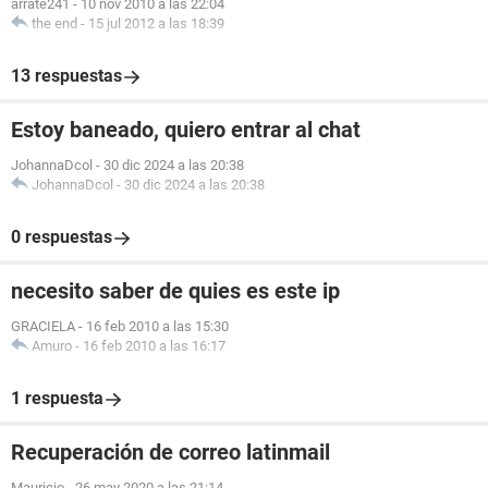
arrate241
-
10 nov 2010 a las 22:04
the end
-
15 jul 2012 a las 18:39
13 respuestas
Estoy baneado, quiero entrar al chat
JohannaDcol
-
30 dic 2024 a las 20:38
JohannaDcol
-
30 dic 2024 a las 20:38
0 respuestas
necesito saber de quies es este ip
GRACIELA
-
16 feb 2010 a las 15:30
Amuro
-
16 feb 2010 a las 16:17
1 respuesta
Recuperación de correo latinmail
Mauricio
-
26 may 2020 a las 21:14