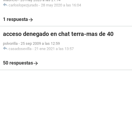
carloslopezjurado
-
28 may 2020 a las 16:04
1 respuesta
acceso denegado en chat terra-mas de 40
polvorilla
-
25 sep 2009 a las 12:59
casadosevilla
-
21 ene 2021 a las 13:57
50 respuestas