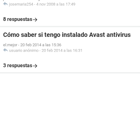
josemaria254
-
4 nov 2008 a las 17:49
8 respuestas
Cómo saber si tengo instalado Avast antivirus
el.mejor
-
20 feb 2014 a las 15:36
usuario anónimo
-
20 feb 2014 a las 16:31
3 respuestas