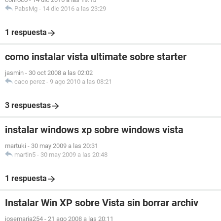
PabsMg
-
14 dic 2016 a las 23:29
1 respuesta
como instalar vista ultimate sobre starter
jasmin
-
30 oct 2008 a las 02:02
caco perez
-
9 ago 2010 a las 08:21
3 respuestas
instalar windows xp sobre windows vista
martuki
-
30 may 2009 a las 20:31
martin5
-
30 may 2009 a las 20:48
1 respuesta
Instalar Win XP sobre Vista sin borrar archiv
josemaria254
-
21 ago 2008 a las 20:11