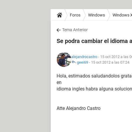
Foros
Windows
Windows 
Tema Anterior
Se podra cambiar el idioma 
alejandrocastro
- 15 oct 2012 a las 0
geei69
-
15 oct 2012 a las 07:24
Hola, estimados saludandolos gratame
en
idioma ingles habra alguna solucion
Atte Alejandro Castro