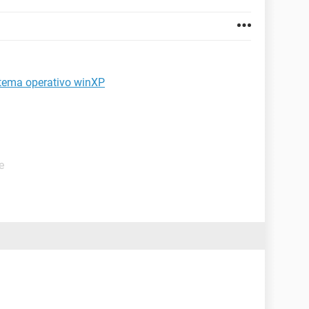
stema operativo winXP
e