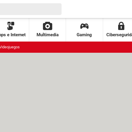
ps e Internet
Multimedia
Gaming
Cibersegurid
Videojuegos