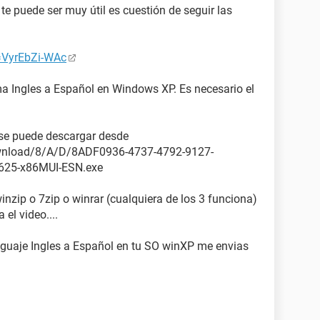
te puede ser muy útil es cuestión de seguir las
=VyrEbZi-WAc
ma Ingles a Español en Windows XP. Es necesario el
se puede descargar desde
ownload/8/A/D/8ADF0936-4737-4792-9127-
25-x86MUI-ESN.exe
nzip o 7zip o winrar (cualquiera de los 3 funciona)
 el video....
enguaje Ingles a Español en tu SO winXP me envias