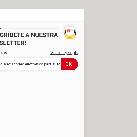
SCRÍBETE A NUESTRA
SLETTER!
cias
Ver un ejemplo