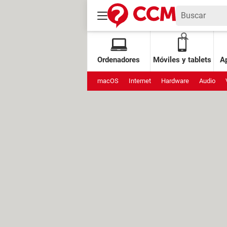
Ordenadores
Móviles y tablets
Ap
macOS
Internet
Hardware
Audio