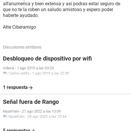
alfanumerica y bien extensa y asi podras estar seguro de
que no te la roben un saludo amistoso y espero poder
haberte ayudado.
Atte Ciberamigo
Discusiones similares
Desbloqueo de dispositivo por wifi
milena
-
1 ago 2019 a las 03:23
Carlos-vialfa
-
1 ago 2019 a las 22:39
1 respuesta
Señal fuera de Rango
Nazefrain
-
27 ago 2022 a las 13:09
Nazefrain
-
29 ago 2022 a las 23:44
5 respuestas