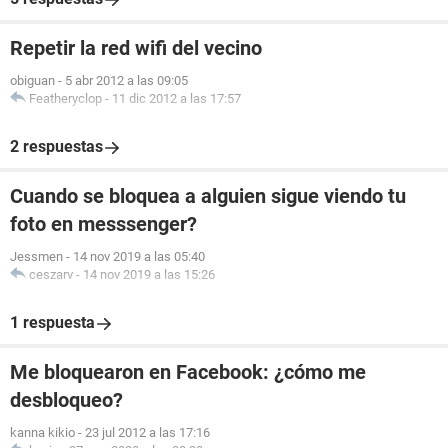
Repetir la red wifi del vecino
obiguan
-
5 abr 2012 a las 09:05
Featheryclop
-
11 dic 2012 a las 17:57
2 respuestas
Cuando se bloquea a alguien sigue viendo tu
foto en messsenger?
Jessmen
-
14 nov 2019 a las 05:40
ceszarv
-
14 nov 2019 a las 15:26
1 respuesta
Me bloquearon en Facebook: ¿cómo me
desbloqueo?
kanna kikio
-
23 jul 2012 a las 17:16