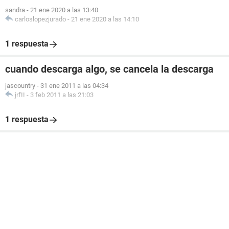
sandra
-
21 ene 2020 a las 13:40
carloslopezjurado
-
21 ene 2020 a las 14:10
1 respuesta
cuando descarga algo, se cancela la descarga
jascountry
-
31 ene 2011 a las 04:34
jrfII
-
3 feb 2011 a las 21:03
1 respuesta