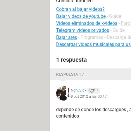
Consulta también:
Cobran al bajar videos?
Bajar videos de youtube
- Guide
Videos eliminados de xvideos
-
Foro
Telegram videos privados
- Guide
Bajar ares
- Programas - Descarga de
Descargar videos musicales para u
1 respuesta
RESPUESTA 1 / 1
Ngh_Sick
1
9 oct 2012 a las 00:17
depende de donde los descargues , 
contenidos