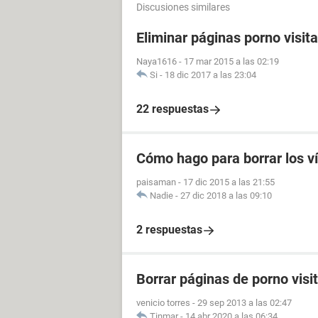
Discusiones similares
Eliminar páginas porno visit
Naya1616
-
17 mar 2015 a las 02:19
Si
-
18 dic 2017 a las 23:04
22 respuestas
Cómo hago para borrar los v
paisaman
-
17 dic 2015 a las 21:55
Nadie
-
27 dic 2018 a las 09:10
2 respuestas
Borrar páginas de porno visi
venicio torres
-
29 sep 2013 a las 02:47
Tinmar
-
14 abr 2020 a las 06:34