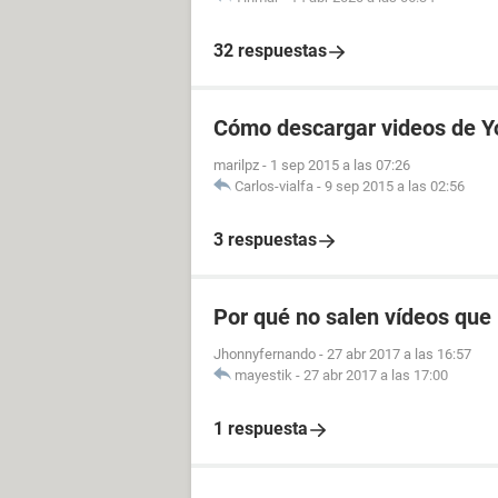
32 respuestas
Cómo descargar videos de Y
marilpz
-
1 sep 2015 a las 07:26
Carlos-vialfa
-
9 sep 2015 a las 02:56
3 respuestas
Por qué no salen vídeos que 
Jhonnyfernando
-
27 abr 2017 a las 16:57
mayestik
-
27 abr 2017 a las 17:00
1 respuesta