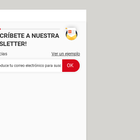
SCRÍBETE A NUESTRA
SLETTER!
cias
Ver un ejemplo