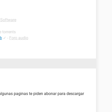
 Software
 torrents
sb
✓
-
Foro audio
algunas paginas te piden abonar para descargar