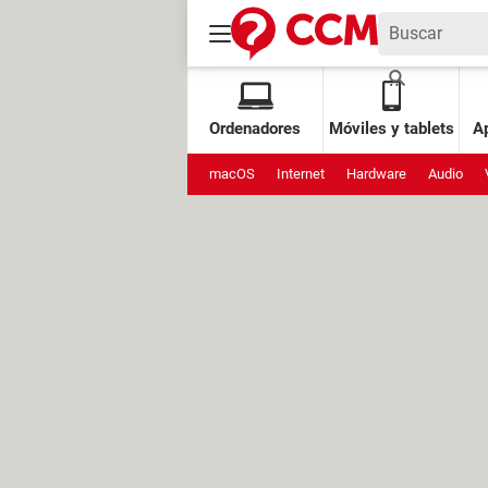
Ordenadores
Móviles y tablets
Ap
macOS
Internet
Hardware
Audio