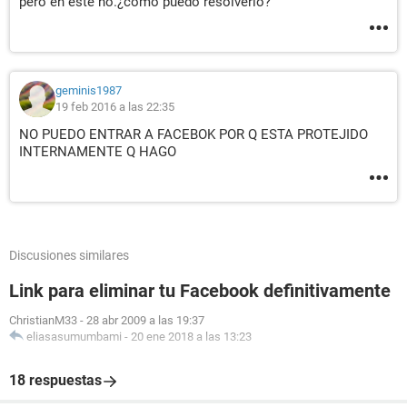
pero en este no.¿como puedo resolverlo?
geminis1987
19 feb 2016 a las 22:35
NO PUEDO ENTRAR A FACEBOK POR Q ESTA PROTEJIDO
INTERNAMENTE Q HAGO
Discusiones similares
Link para eliminar tu Facebook definitivamente
ChristianM33
-
28 abr 2009 a las 19:37
eliasasumumbami
-
20 ene 2018 a las 13:23
18 respuestas