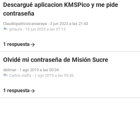
Descargué aplicacion KMSPico y me pide
contraseña
Claudiopatriciocaroaraya
-
3 jun 2023 a las 21:43
gslaura
-
16 jun 2023 a las 07:13
1 respuesta
Olvidé mi contraseña de Misión Sucre
delimar
-
1 ago 2019 a las 00:04
Carlos-vialfa
-
1 ago 2019 a las 05:46
1 respuesta