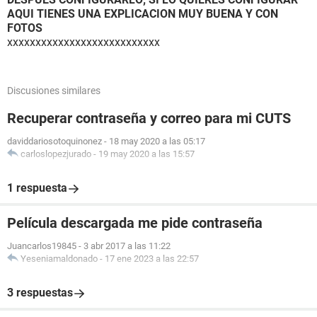
AQUI TIENES UNA EXPLICACION MUY BUENA Y CON
FOTOS
xxxxxxxxxxxxxxxxxxxxxxxxxxx
Discusiones similares
Recuperar contraseña y correo para mi CUTS
daviddariosotoquinonez
-
18 may 2020 a las 05:17
carloslopezjurado
-
19 may 2020 a las 15:57
1 respuesta
Película descargada me pide contraseña
Juancarlos19845
-
3 abr 2017 a las 11:22
Yeseniamaldonado
-
17 ene 2023 a las 22:57
3 respuestas