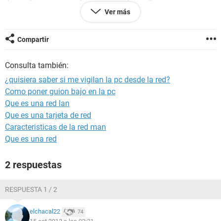
Ver más
¿es posible que puedan acceder a la computadora?, la
computadora tiene contraseña que yo mismo le puse,
formatee la maquina y no me han instalado los
Compartir
administradores ningun programa ¿es necesario que me
instalen algun programa en especial los administradores
Consulta también:
para que me puedan vigilar al 100%?
¿quisiera saber si me vigilan la pc desde la red?
Como poner guion bajo en la pc
Que es una red lan
Que es una tarjeta de red
Caracteristicas de la red man
Que es una red
2 respuestas
RESPUESTA 1 / 2
elchacal22
74