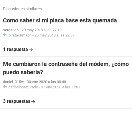
Discusiones similares
Como saber si mi placa base esta quemada
sergitoc6
-
20 may 2018 a las 22:19
piratacrimson
-
20 may 2018 a las 22:37
1 respuesta
Me cambiaron la contraseña del módem, ¿cómo
puedo saberla?
daniel_015rv
-
30 ene 2020 a las 00:48
carloslopezjurado
-
31 ene 2020 a las 17:01
3 respuestas