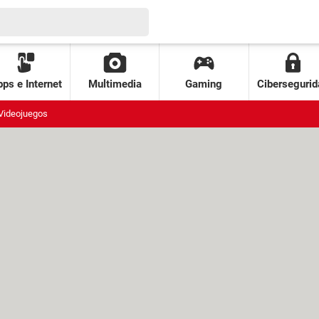
ps e Internet
Multimedia
Gaming
Cibersegurid
Videojuegos