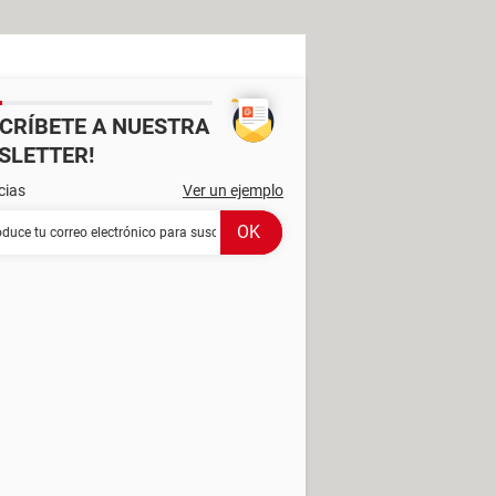
SCRÍBETE A NUESTRA
SLETTER!
cias
Ver un ejemplo