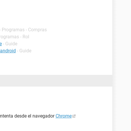
- Programas - Compras
Programas - Rol
e
- Guide
android
- Guide
 intenta desde el navegador
Chrome