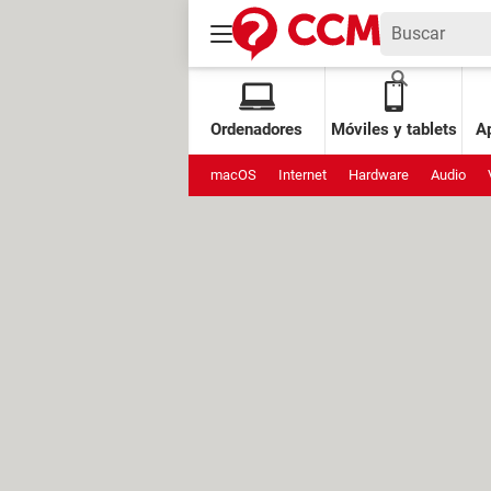
Ordenadores
Móviles y tablets
Ap
macOS
Internet
Hardware
Audio