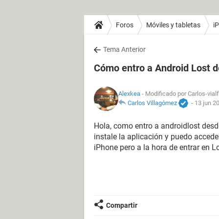
Foros
Móviles y tabletas
i
Tema Anterior
Cómo entro a Android Lost 
Alexkea
- Modificado por Carlos-vial
Carlos Villagómez
-
13 jun 2
Hola, como entro a androidlost desd
instale la aplicación y puedo acced
iPhone pero a la hora de entrar en L
Compartir