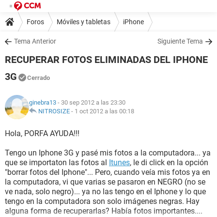
Foros
Móviles y tabletas
iPhone
Tema Anterior
Siguiente Tema
RECUPERAR FOTOS ELIMINADAS DEL IPHONE
3G
Cerrado
ginebra13
- 30 sep 2012 a las 23:30
NITROSIZE
-
1 oct 2012 a las 00:18
Hola, PORFA AYUDA!!!
Tengo un Iphone 3G y pasé mis fotos a la computadora... ya
que se importaton las fotos al
Itunes
, le di click en la opción
"borrar fotos del Iphone"... Pero, cuando veía mis fotos ya en
la computadora, vi que varias se pasaron en NEGRO (no se
ve nada, solo negro)... ya no las tengo en el Iphone y lo que
tengo en la computadora son solo imágenes negras. Hay
alguna forma de recuperarlas? Había fotos importantes....