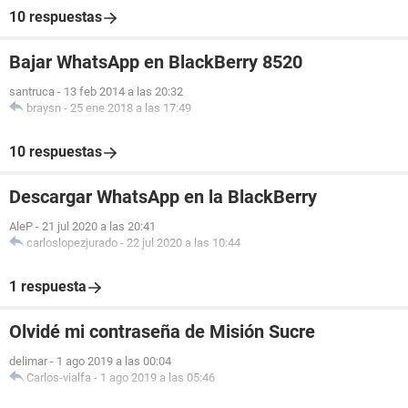
10 respuestas
Bajar WhatsApp en BlackBerry 8520
santruca
-
13 feb 2014 a las 20:32
braysn
-
25 ene 2018 a las 17:49
10 respuestas
Descargar WhatsApp en la BlackBerry
AleP
-
21 jul 2020 a las 20:41
carloslopezjurado
-
22 jul 2020 a las 10:44
1 respuesta
Olvidé mi contraseña de Misión Sucre
delimar
-
1 ago 2019 a las 00:04
Carlos-vialfa
-
1 ago 2019 a las 05:46