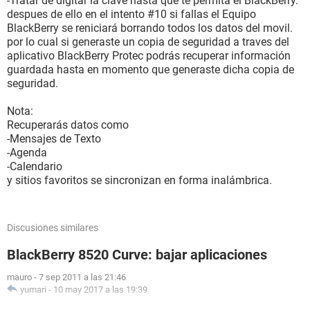
-Tratar de digitar la clave hasta que te permita el BlackBerry.
despues de ello en el intento #10 si fallas el Equipo
BlackBerry se reniciará borrando todos los datos del movil.
por lo cual si generaste un copia de seguridad a traves del
aplicativo BlackBerry Protec podrás recuperar información
guardada hasta en momento que generaste dicha copia de
seguridad.
Nota:
Recuperarás datos como
-Mensajes de Texto
-Agenda
-Calendario
y sitios favoritos se sincronizan en forma inalámbrica.
Discusiones similares
BlackBerry 8520 Curve: bajar aplicaciones
mauro
-
7 sep 2011 a las 21:46
yumari
-
10 may 2017 a las 19:39