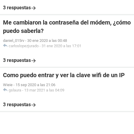
3 respuestas
Me cambiaron la contraseña del módem, ¿cómo
puedo saberla?
daniel_015rv
-
30 ene 2020 a las 00:48
carloslopezjurado
-
31 ene 2020 a las 17:01
3 respuestas
Como puedo entrar y ver la clave wifi de un IP
Wieie
-
15 sep 2020 a las 21:06
gslaura
-
13 mar 2021 a las 04:09
3 respuestas