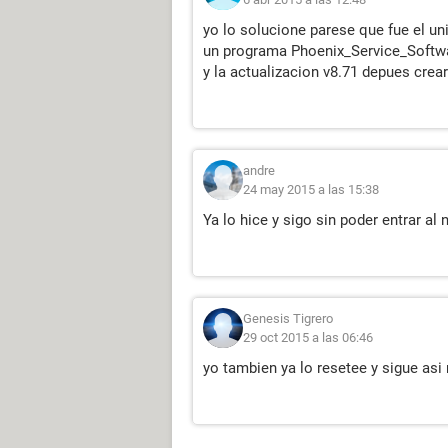
yo lo solucione parese que fue el un
un programa Phoenix_Service_Softw
y la actualizacion v8.71 depues crea
andre
24 may 2015 a las 15:38
Ya lo hice y sigo sin poder entrar al
Genesis Tigrero
29 oct 2015 a las 06:46
yo tambien ya lo resetee y sigue as