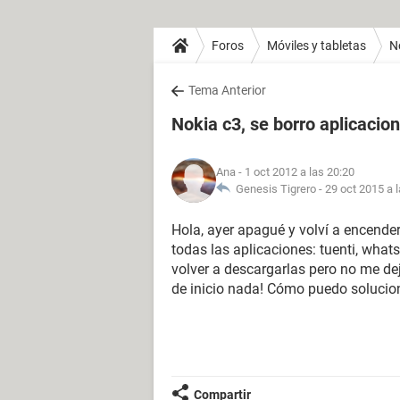
Foros
Móviles y tabletas
N
Tema Anterior
Nokia c3, se borro aplicacio
Ana
- 1 oct 2012 a las 20:20
Genesis Tigrero -
29 oct 2015 a 
Hola, ayer apagué y volví a encende
todas las aplicaciones: tuenti, what
volver a descargarlas pero no me dej
de inicio nada! Cómo puedo soluc
Compartir