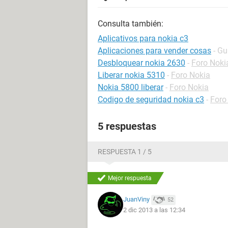
Consulta también:
Aplicativos para nokia c3
Aplicaciones para vender cosas
- Gu
Desbloquear nokia 2630
-
Foro Noki
Liberar nokia 5310
-
Foro Nokia
Nokia 5800 liberar
-
Foro Nokia
Codigo de seguridad nokia c3
-
Foro
5 respuestas
RESPUESTA 1 / 5
Mejor respuesta
JuanViny
52
2 dic 2013 a las 12:34