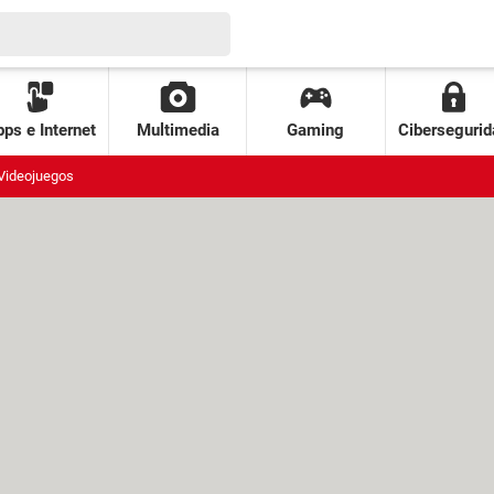
ps e Internet
Multimedia
Gaming
Cibersegurid
Videojuegos