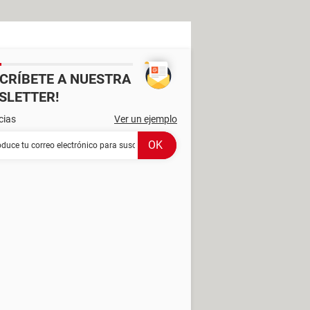
SCRÍBETE A NUESTRA
SLETTER!
cias
Ver un ejemplo