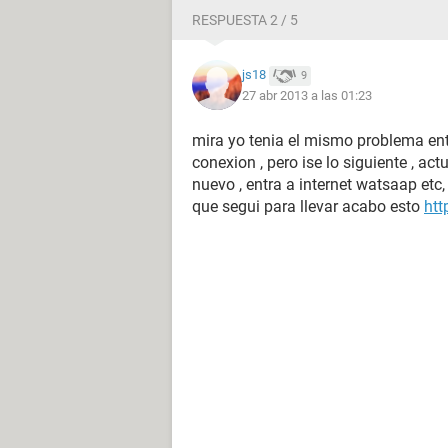
RESPUESTA 2 / 5
js18
9
27 abr 2013 a las 01:23
mira yo tenia el mismo problema ent
conexion , pero ise lo siguiente , act
nuevo , entra a internet watsaap etc,
que segui para llevar acabo esto
ht