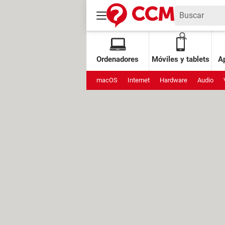
Ordenadores
Móviles y tablets
Ap
macOS
Internet
Hardware
Audio