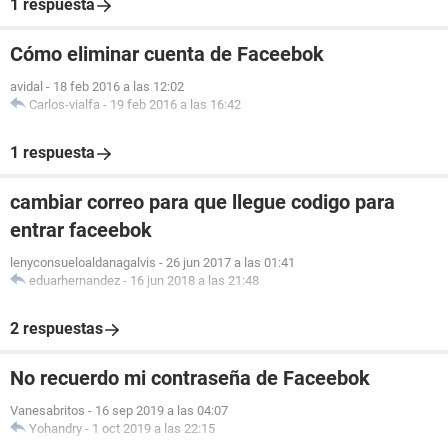
1 respuesta
Cómo eliminar cuenta de Faceebok
avidal
-
18 feb 2016 a las 12:02
Carlos-vialfa
-
19 feb 2016 a las 16:42
1 respuesta
cambiar correo para que llegue codigo para
entrar faceebok
lenyconsueloaldanagalvis
-
26 jun 2017 a las 01:41
eduarhernandez
-
16 jun 2018 a las 21:48
2 respuestas
No recuerdo mi contraseña de Faceebok
Vanesabritos
-
16 sep 2019 a las 04:07
Yohandry
-
1 oct 2019 a las 22:15