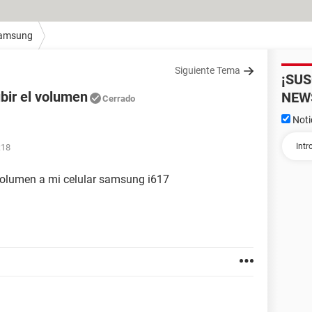
amsung
Siguiente Tema
¡SU
bir el volumen
NEW
Cerrado
Noti
:18
l volumen a mi celular samsung i617