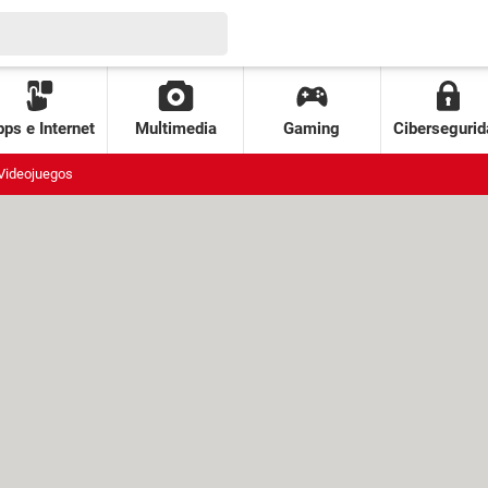
ps e Internet
Multimedia
Gaming
Cibersegurid
Videojuegos