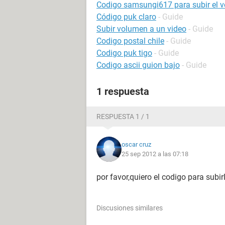
Codigo samsungi617 para subir el 
Código puk claro
- Guide
Subir volumen a un video
- Guide
Codigo postal chile
- Guide
Codigo puk tigo
- Guide
Codigo ascii guion bajo
- Guide
1 respuesta
RESPUESTA 1 / 1
oscar cruz
25 sep 2012 a las 07:18
por favor,quiero el codigo para subi
Discusiones similares