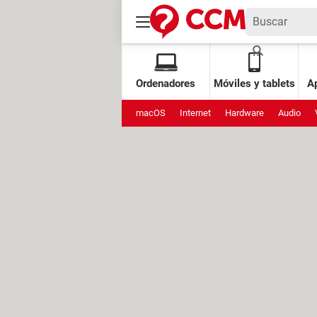
Ordenadores
Móviles y tablets
Ap
macOS
Internet
Hardware
Audio