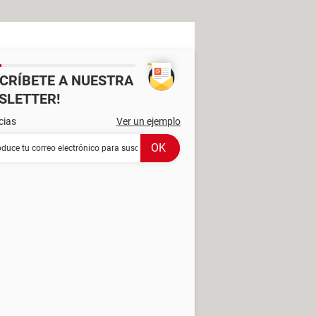
SCRÍBETE A NUESTRA
SLETTER!
cias
Ver un ejemplo