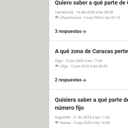
Quiero saber a qué parte de
carmencita
-
14 abr 2020 a las 04:38
ChaneGarcia
-
9 sep 2024 a las 01:14
3 respuestas
A qué zona de Caracas perte
Olga
-
10 jun 2020 a las 17:04
Olga
-
12 jun 2020 a las 00:02
2 respuestas
Quisiera saber a qué parte 
número fijo
Suje2009
-
21 dic 2018 a las 11:30
Nanas
-
9 ago 2020 a las 16:58