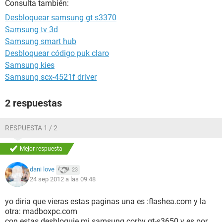
Consulta también:
Desbloquear samsung gt s3370
Samsung tv 3d
Samsung smart hub
Desbloquear código puk claro
Samsung kies
Samsung scx-4521f driver
2 respuestas
RESPUESTA 1 / 2
Mejor respuesta
dani love
23
24 sep 2012 a las 09:48
yo diria que vieras estas paginas una es :flashea.com y la
otra: madboxpc.com
con estas desbloquie mi samsung corby gt-s3650 y es por