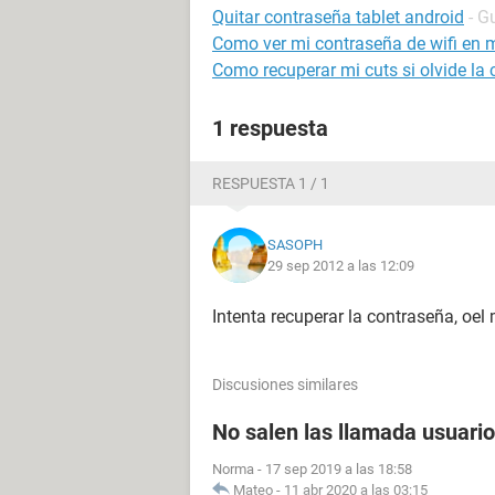
Quitar contraseña tablet android
- G
Como ver mi contraseña de wifi en m
Como recuperar mi cuts si olvide la 
1 respuesta
RESPUESTA 1 / 1
SASOPH
29 sep 2012 a las 12:09
Intenta recuperar la contraseña, oel 
Discusiones similares
No salen las llamada usuario
Norma
-
17 sep 2019 a las 18:58
Mateo
-
11 abr 2020 a las 03:15