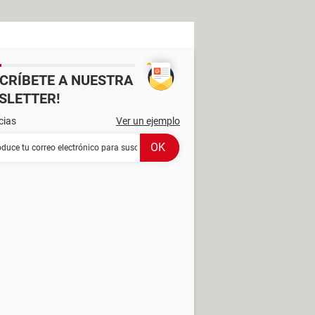
SCRÍBETE A NUESTRA
SLETTER!
cias
Ver un ejemplo