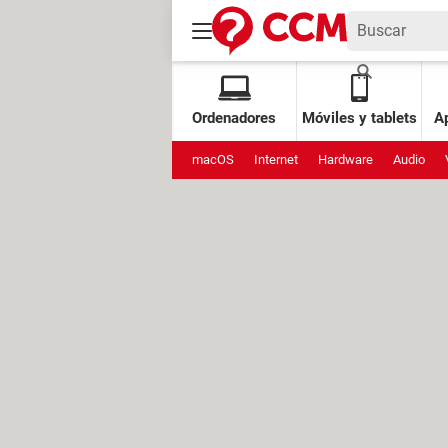
Ordenadores
Móviles y tablets
Ap
macOS
Internet
Hardware
Audio