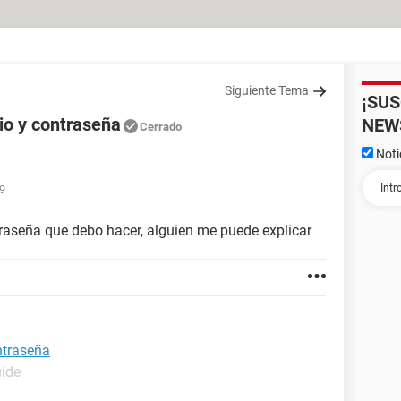
Siguiente Tema
¡SU
io y contraseña
NEW
Cerrado
Noti
09
raseña que debo hacer, alguien me puede explicar
ntraseña
uide