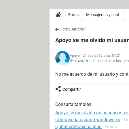
Foros
Mensajerías y chat
Tema Anterior
Apoyo se me olvido mi usuar
Apoyo
- 21 sep 2012 a las 07:21
SASOPH
-
29 sep 2012 a las 12:
No me acuerdo de mi usuario y cont
Compartir
Consulta también:
Apoyo se me olvido mi usuario y co
Contraseña usuario windows xp
- G
Quitar contraseña ipad
- Guide