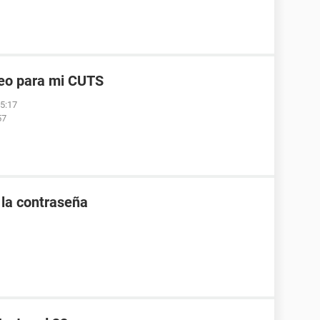
reo para mi CUTS
05:17
57
la contraseña