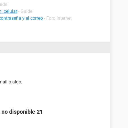
uide
i celular
- Guide
contraseña y el correo
-
Foro Internet
mail o algo.
 no disponible 21