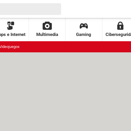
ps e Internet
Multimedia
Gaming
Cibersegurid
Videojuegos