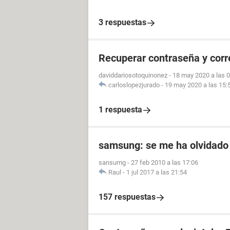
3 respuestas
Recuperar contraseña y cor
daviddariosotoquinonez
-
18 may 2020 a las 
carloslopezjurado
-
19 may 2020 a las 15:
1 respuesta
samsung: se me ha olvidado 
sansumg
-
27 feb 2010 a las 17:06
Raul
-
1 jul 2017 a las 21:54
157 respuestas