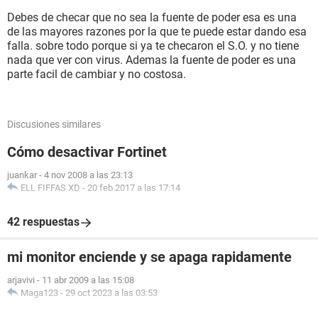
Debes de checar que no sea la fuente de poder esa es una
de las mayores razones por la que te puede estar dando esa
falla. sobre todo porque si ya te checaron el S.O. y no tiene
nada que ver con virus. Ademas la fuente de poder es una
parte facil de cambiar y no costosa.
Discusiones similares
Cómo desactivar Fortinet
juankar
-
4 nov 2008 a las 23:13
ELL FIFFAS XD
-
20 feb 2017 a las 17:14
42 respuestas
mi monitor enciende y se apaga rapidamente
arjavivi
-
11 abr 2009 a las 15:08
Maga123
-
29 oct 2023 a las 03:53