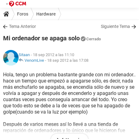
Foros
Hardware
Tema Anterior
Siguiente Tema
Mi ordenador se apaga solo
Cerrado
Sitaan
- 18 sep 2012 a las 11:10
VenomLive
-
18 sep 2012 a las 17:08
Hola, tengo un problema bastante grande con mi ordenador..
hace un tiempo que empezó a apagarse sólo, es decir, nada
más enchufarlo se apagaba, se encendía sólo de nuevo y se
volvía a apagar y después de encenderlo y apagarlo unas
cuantas veces pues conseguía arrancar del todo. Yo creo
que todo esto se debe a la de veces que se ha apagado de
golpe(cuando se va la luz por ejemplo)
Después de varios meses así lo llevé a una tienda de
reparación de ordenadores y lo único que le hicieron fue
reparar el sistema operativo, claro, de tanto reiniciarse pues