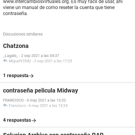
www.intercambiosvirtuales.org. Es muy facil de usar, ahi
viene un manual de como reseter la cuenta que tiene
contraseña.
Discusiones similares
Chatzona
_Lagabi_
-
2 sep 2021 a las 04:37
MiguelY2542
-
2 sep 2021 a las 17:23
1 respuesta
contraseña pelicula Midway
FRANCISCO
-
6 may 2021 a las 13:33
Francisco
-
6 may 2021 a las 15:24
4 respuestas