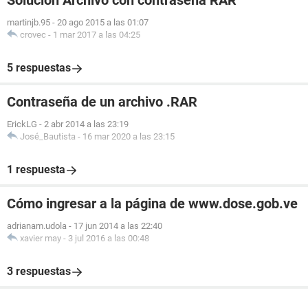
Solucion Archivo con contraseña RAR
martinjb.95
-
20 ago 2015 a las 01:07
crovec
-
1 mar 2017 a las 04:25
5 respuestas
Contraseña de un archivo .RAR
ErickLG
-
2 abr 2014 a las 23:19
José_Bautista
-
16 mar 2020 a las 23:15
1 respuesta
Cómo ingresar a la página de www.dose.gob.ve
adrianam.udola
-
17 jun 2014 a las 22:40
xavier may
-
3 jul 2016 a las 00:48
3 respuestas