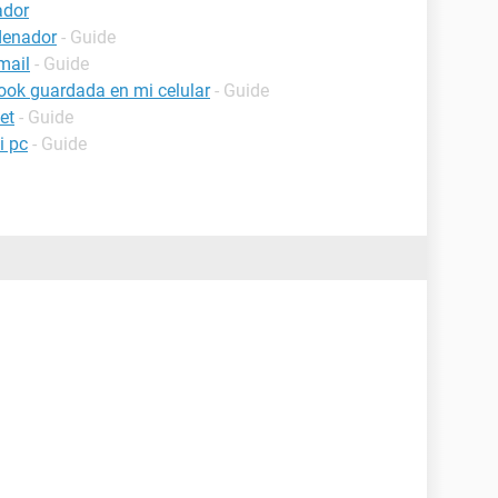
ador
denador
- Guide
mail
- Guide
ook guardada en mi celular
- Guide
et
- Guide
i pc
- Guide