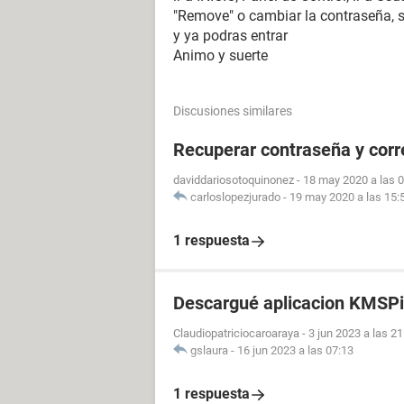
"Remove" o cambiar la contraseña, ss
y ya podras entrar
Animo y suerte
Discusiones similares
Recuperar contraseña y cor
daviddariosotoquinonez
-
18 may 2020 a las 
carloslopezjurado
-
19 may 2020 a las 15:
1 respuesta
Descargué aplicacion KMSPi
Claudiopatriciocaroaraya
-
3 jun 2023 a las 21
gslaura
-
16 jun 2023 a las 07:13
1 respuesta