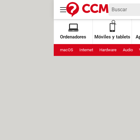
Ordenadores
Móviles y tablets
Ap
macOS
Internet
Hardware
Audio