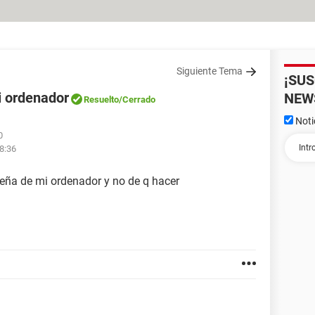
Siguiente Tema
¡SU
i ordenador
NEW
Resuelto
/Cerrado
Noti
0
18:36
eña de mi ordenador y no de q hacer