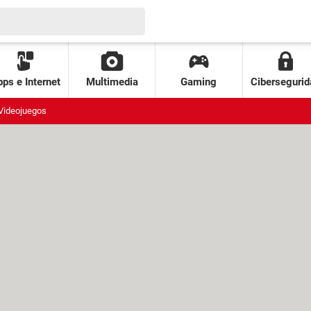
ps e Internet
Multimedia
Gaming
Cibersegurid
Videojuegos