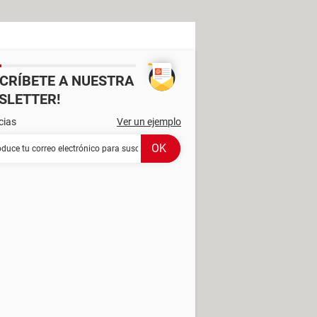
SCRÍBETE A NUESTRA
SLETTER!
cias
Ver un ejemplo