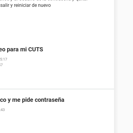
alir y reiniciar de nuevo
reo para mi CUTS
05:17
57
co y me pide contraseña
:43