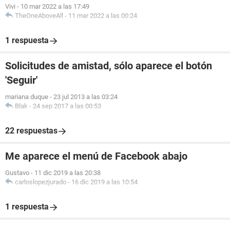
Vivi
-
10 mar 2022 a las 17:49
TheOneAboveAll
-
11 mar 2022 a las 00:24
1 respuesta
Solicitudes de amistad, sólo aparece el botón
'Seguir'
mariana duque
-
23 jul 2013 a las 03:24
Blak
-
24 sep 2017 a las 00:53
22 respuestas
Me aparece el menú de Facebook abajo
Gustavo
-
11 dic 2019 a las 20:38
carloslopezjurado
-
16 dic 2019 a las 10:54
1 respuesta