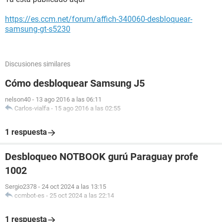
https://es.ccm.net/forum/affich-340060-desbloquear-
samsung-gt-s5230
Discusiones similares
Cómo desbloquear Samsung J5
nelson40
-
13 ago 2016 a las 06:11
Carlos-vialfa
-
15 ago 2016 a las 02:55
1 respuesta
Desbloqueo NOTBOOK gurú Paraguay profe
1002
Sergio2378
-
24 oct 2024 a las 13:15
ccmbot-es
-
25 oct 2024 a las 22:14
1 respuesta