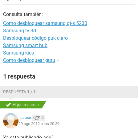
Consulta también:
Como desbloquear samsung gt-s 5230
Samsung tv 3d
Desbloquear código puk claro
Samsung smart hub
Samsung kies
Como desbloquear guru
✓
1 respuesta
RESPUESTA 1 / 1
Mejor respuesta
llasose
2
29 ago 2012 a las 20:39
Ya esta publicado aquí