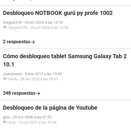
Desbloqueo NOTBOOK gurú py profe 1002
Sergio2378
-
24 oct 2024 a las 13:10
Sergio2378
-
25 oct 2024 a las 16:38
2 respuestas
Cómo desbloqueo tablet Samsung Galaxy Tab 2
10.1
Juanjosezn
-
5 ene 2013 a las 19:59
heidy
-
28 abr 2020 a las 00:07
348 respuestas
Desbloqueo de la página de Youtube
ghis
-
29 nov 2008 a las 01:53
tony
-
14 oct 2021 a las 22:54