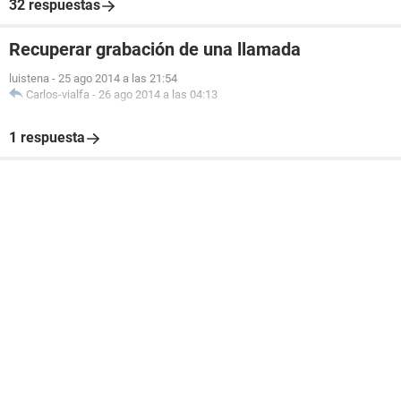
32 respuestas
Recuperar grabación de una llamada
luistena
-
25 ago 2014 a las 21:54
Carlos-vialfa
-
26 ago 2014 a las 04:13
1 respuesta