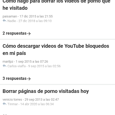
Cómo hago para borrar los vídeos de porno que
he visitado
paisaman
-
17 dic 2015 a las 21:55
Nadie
-
27 dic 2018 a las 09:10
2 respuestas
Cómo descargar videos de YouTube bloquedos
en mi país
marilpz
-
1 sep 2015 a las 07:26
Carlos-vialfa
-
9 sep 2015 a las 02:56
3 respuestas
Borrar páginas de porno visitadas hoy
venicio torres
-
29 sep 2013 a las 02:47
Tinmar
-
14 abr 2020 a las 06:34