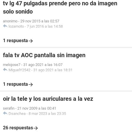
tv lg 47 pulgadas prende pero no da imagen
solo sonido
anonimo
-
29 nov 2015 a las 02:57
lozamoto
-
7 jun 2016 a las 14:58
1 respuesta
fala tv AOC pantalla sin imagen
melojose7
-
31 ago 2021 a las 16:07
MiguelY2542
-
31 ago 2021 a las 18:31
1 respuesta
oir la tele y los auriculares a la vez
serafin
-
21 nov 2009 a las 00:41
Dsanchea
-
8 mar 2023 a las 23:35
26 respuestas