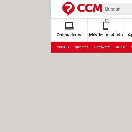
Ordenadores
Móviles y tablets
Ap
macOS
Internet
Hardware
Audio