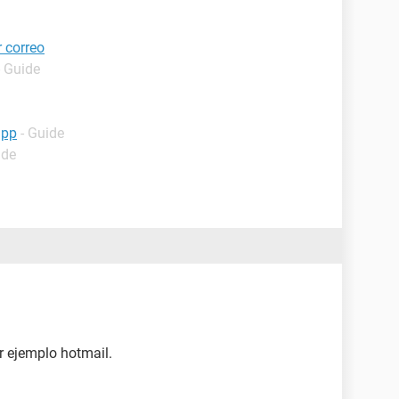
 correo
- Guide
app
- Guide
ide
r ejemplo hotmail.