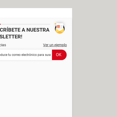
SCRÍBETE A NUESTRA
SLETTER!
cias
Ver un ejemplo