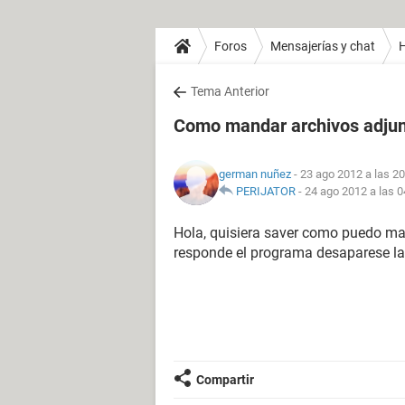
Foros
Mensajerías y chat
H
Tema Anterior
Como mandar archivos adjun
german nuñez
- 23 ago 2012 a las 20
PERIJATOR
-
24 ago 2012 a las 0
Hola, quisiera saver como puedo man
responde el programa desaparese la
Compartir