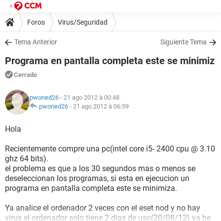
Foros
Virus/Seguridad
Tema Anterior
Siguiente Tema
Programa en pantalla completa este se minimiz
Cerrado
pwoned26
- 21 ago 2012 à 00:48
pwoned26
-
21 ago 2012 à 06:59
Hola
Recientemente compre una pc(intel core i5- 2400 cpu @ 3.10
ghz 64 bits).
el problema es que a los 30 segundos mas o menos se
deseleccionan los programas, si esta en ejecucion un
programa en pantalla completa este se minimiza.
Ya analice el ordenador 2 veces con el eset nod y no hay
virus el ordenador solo tiene 2 dias de uso(20/08/12) ya he