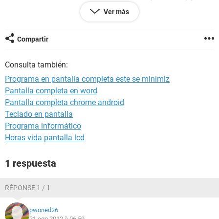
visto en internet que desactive el aero que actualize los
Ver más
drivers(ccosa que no he hecho) el ultimo recurso seria
formatear pero como si el ordenador tiene tan solo 2 dias de
uso.
Compartir
Consulta también:
Programa en pantalla completa este se minimiz
Pantalla completa en word
Pantalla completa chrome android
Teclado en pantalla
Programa informático
Horas vida pantalla lcd
1 respuesta
RÉPONSE 1 / 1
pwoned26
21 ago 2012 à 06:59