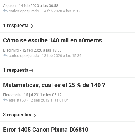
Alguien
-
14 feb 2020 a las 00:58
carloslopezjurado
-
14 feb 2020 a las 12:08
1 respuesta
Cómo se escribe 140 mil en números
Bladimiro
-
12 feb 2020 a las 18:55
carloslopezjurado
-
13 feb 2020 a las 15:36
1 respuesta
Matemáticas, cual es el 25 % de 140 ?
Floreencia
-
15 jul 2011 a las 05:12
etrellita50
-
12 sep 2012 a las 01:04
3 respuestas
Error 1405 Canon Pixma IX6810