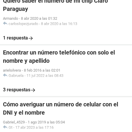
Quiero saber el número de mi chip Claro
Paraguay
Armando
-
8 abr 2020 a las 01:32
carloslopezjurado
-
8 abr 2020 a las 16:13
1 respuesta
Encontrar un número telefónico con solo el
nombre y apellido
arielsilvera
-
8 feb 2016 a las 02:01
Gabruela
-
11 jul 2022 a las 08:43
3 respuestas
Cómo averiguar un número de celular con el
DNI y el nombre
Gabriel_4529
-
1 ago 2019 a las 05:04
Gt
-
17 abr 2023 a las 17:16