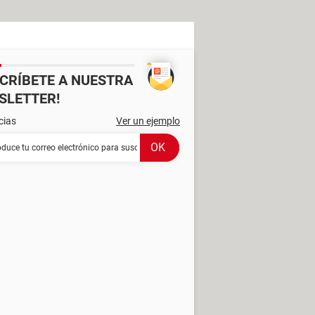
SCRÍBETE A NUESTRA
SLETTER!
cias
Ver un ejemplo