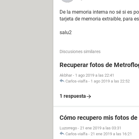
De la memoria interna no sé si es po
tarjeta de memoria extraible, para e
salu2
Discusiones similares
Recuperar fotos de Metroflo
Akbhar
-
1 ago 2019 a las 22:41
Carlos-vialfa
-
1 ago 2019 a las 22:52
1 respuesta
Cómo recupero mis fotos de
Luzorrego
-
21 ene 2019 a las 03:31
Carlos-vialfa
-
21 ene 2019 a las 16:21