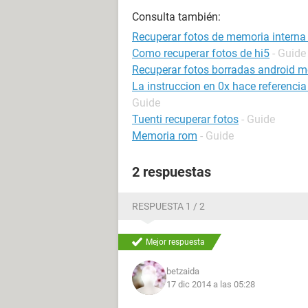
Consulta también:
Recuperar fotos de memoria interna 
Como recuperar fotos de hi5
- Guide
Recuperar fotos borradas android m
La instruccion en 0x hace referenci
Guide
Tuenti recuperar fotos
- Guide
Memoria rom
- Guide
2 respuestas
RESPUESTA 1 / 2
Mejor respuesta
betzaida
17 dic 2014 a las 05:28