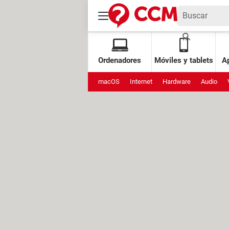
Ordenadores
Móviles y tablets
Ap
macOS
Internet
Hardware
Audio