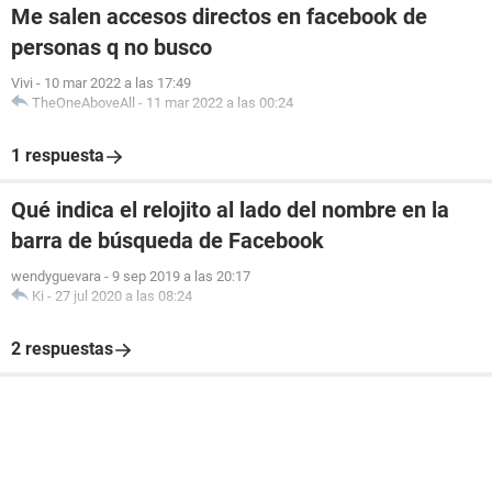
Me salen accesos directos en facebook de
personas q no busco
Vivi
-
10 mar 2022 a las 17:49
TheOneAboveAll
-
11 mar 2022 a las 00:24
1 respuesta
Qué indica el relojito al lado del nombre en la
barra de búsqueda de Facebook
wendyguevara
-
9 sep 2019 a las 20:17
Ki
-
27 jul 2020 a las 08:24
2 respuestas