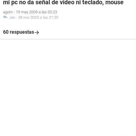
mi pc no da señal de video ni teclado, mouse
agom
-
19 may 2009 a las 02:23
Jan
-
28 nov 2023 a las 21:30
60 respuestas