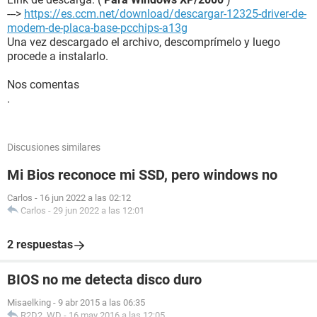
--->
https://es.ccm.net/download/descargar-12325-driver-de-
modem-de-placa-base-pcchips-a13g
Una vez descargado el archivo, descomprímelo y luego
procede a instalarlo.
Nos comentas
.
Discusiones similares
Mi Bios reconoce mi SSD, pero windows no
Carlos
-
16 jun 2022 a las 02:12
Carlos
-
29 jun 2022 a las 12:01
2 respuestas
BIOS no me detecta disco duro
Misaelking
-
9 abr 2015 a las 06:35
R2D2_WD
-
16 may 2016 a las 12:05