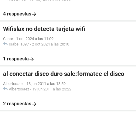
4 respuestas
Wifislax no detecta tarjeta wifi
Cesar
-
1 oct 2024 a las 11:09
Isabella097
-
2 oct 2024 a las 20:10
1 respuesta
al conectar disco duro sale:formatee el disco
Albertosaez
-
18 jun 2011 a las 13:59
Albertosaez
-
19 jun 2011 a las 23:22
2 respuestas