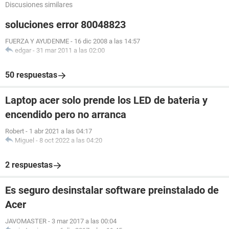
Discusiones similares
soluciones error 80048823
FUERZA Y AYUDENME
-
16 dic 2008 a las 14:57
edgar
-
31 mar 2011 a las 02:00
50 respuestas
Laptop acer solo prende los LED de bateria y
encendido pero no arranca
Robert
-
1 abr 2021 a las 04:17
Miguel
-
8 oct 2022 a las 04:20
2 respuestas
Es seguro desinstalar software preinstalado de
Acer
JAVOMASTER
-
3 mar 2017 a las 00:04