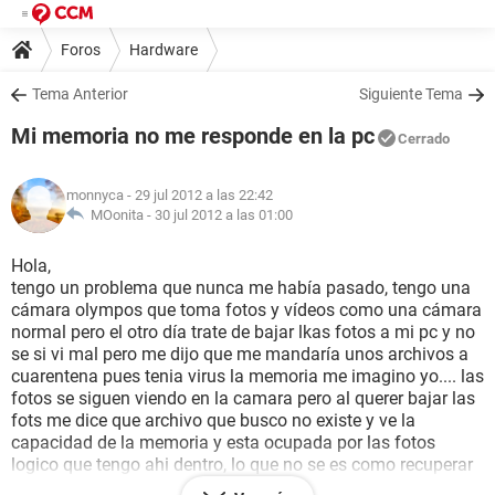
Foros
Hardware
Tema Anterior
Siguiente Tema
Mi memoria no me responde en la pc
Cerrado
monnyca
- 29 jul 2012 a las 22:42
MOonita -
30 jul 2012 a las 01:00
Hola,
tengo un problema que nunca me había pasado, tengo una
cámara olympos que toma fotos y vídeos como una cámara
normal pero el otro día trate de bajar lkas fotos a mi pc y no
se si vi mal pero me dijo que me mandaría unos archivos a
cuarentena pues tenia virus la memoria me imagino yo.... las
fotos se siguen viendo en la camara pero al querer bajar las
fots me dice que archivo que busco no existe y ve la
capacidad de la memoria y esta ocupada por las fotos
logico que tengo ahi dentro, lo que no se es como recuperar
mis fotos no quiero perderles ya intente una cosa y otra y