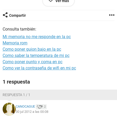
Ver más
nada ayúdenme por favor°°°°°
Compartir
Consulta también:
Mi memoria no me responde en la pc
Memoria rom
Como poner guion bajo en la pc
Como saber la temperatura de mi pc
Como poner punto y coma en pc
Como ver la contraseña de wifi en mi pc
1 respuesta
RESPUESTA 1 / 1
CANOCAGUE
2
30 jul 2012 a las 00:08