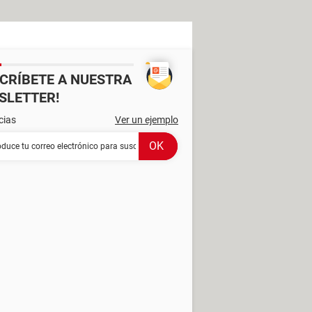
SCRÍBETE A NUESTRA
SLETTER!
cias
Ver un ejemplo