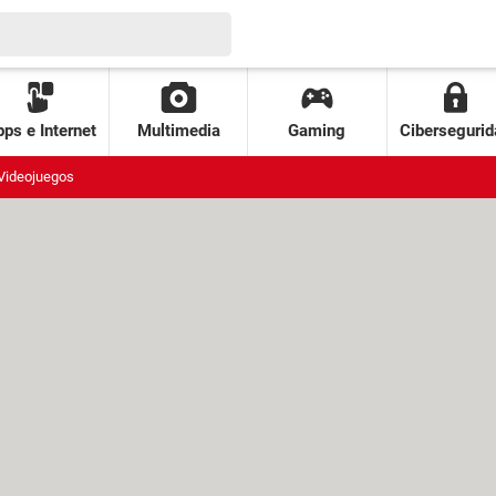
ps e Internet
Multimedia
Gaming
Cibersegurid
Videojuegos