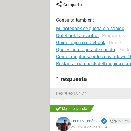
Compartir
Consulta también:
Mi notebook se queda sin sonido
Notebook fancontrol
- Programas - 
Guion bajo en notebook
- Guide
Que es una tarjeta de sonido
- Guide
Como arreglar sonido en windows 1
Restaurar notebook dell inspiron fab
1 respuesta
RESPUESTA 1 / 1
Mejor respuesta
Carlos Villagómez
278.797
25 jul 2012 a las 17:54