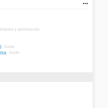
Limpieza y optimización
0
- Guide
rica
- Guide