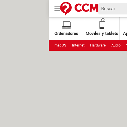
Ordenadores
Móviles y tablets
Ap
macOS
Internet
Hardware
Audio