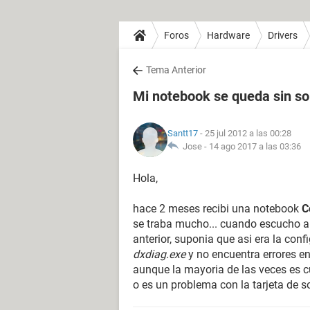
Foros
Hardware
Drivers
Tema Anterior
Mi notebook se queda sin so
Santt17
- 25 jul 2012 a las 00:28
Jose -
14 ago 2017 a las 03:36
Hola,
hace 2 meses recibi una notebook
C
se traba mucho... cuando escucho al
anterior, suponia que asi era la conf
dxdiag.exe
y no encuentra errores e
aunque la mayoria de las veces es c
o es un problema con la tarjeta de s