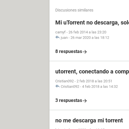
Discusiones similares
Mi uTorrent no descarga, so
camyf
-
26 feb 2014 a las 23:20
juan
-
26 mar 2020 a las 18:12
8 respuestas
utorrent, conectando a compi
Cristian092
-
2 feb 2018 a las 20:51
Cristian092
-
4 feb 2018 a las 14:32
3 respuestas
no me descarga mi torrent