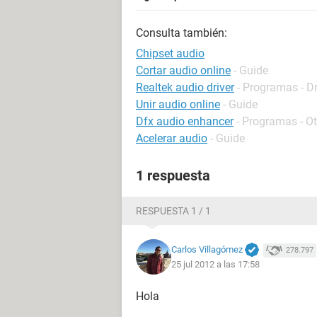
Consulta también:
Chipset audio
Cortar audio online
- Guide
Realtek audio driver
- Programas - Dr
Unir audio online
- Guide
Dfx audio enhancer
- Programas - O
Acelerar audio
- Guide
1 respuesta
RESPUESTA 1 / 1
Carlos Villagómez
278.797
25 jul 2012 a las 17:58
Hola