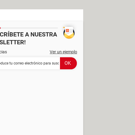
SCRÍBETE A NUESTRA
SLETTER!
cias
Ver un ejemplo