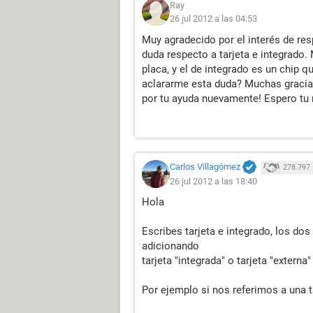
Ray
26 jul 2012 a las 04:53
Muy agradecido por el interés de re
duda respecto a tarjeta e integrado. 
placa, y el de integrado es un chip q
aclararme esta duda? Muchas gracias!
por tu ayuda nuevamente! Espero tu 
Carlos Villagómez
278.797
26 jul 2012 a las 18:40
Hola
Escribes tarjeta e integrado, los dos
adicionando
tarjeta "integrada" o tarjeta "extern
Por ejemplo si nos referimos a una ta