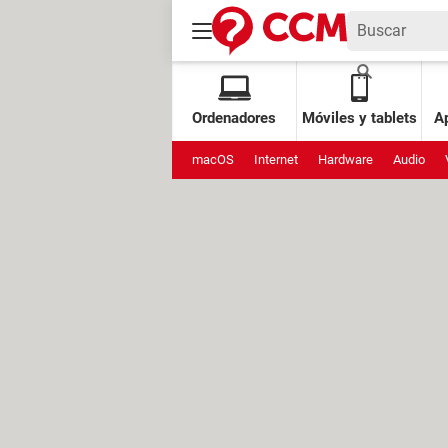
Ordenadores
Móviles y tablets
Ap
macOS
Internet
Hardware
Audio