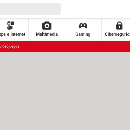
ps e Internet
Multimedia
Gaming
Cibersegurid
Videojuegos