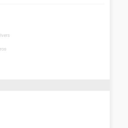
ivers
tros