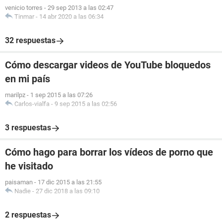
venicio torres
-
29 sep 2013 a las 02:47
Tinmar
-
14 abr 2020 a las 06:34
32 respuestas
Cómo descargar videos de YouTube bloquedos
en mi país
marilpz
-
1 sep 2015 a las 07:26
Carlos-vialfa
-
9 sep 2015 a las 02:56
3 respuestas
Cómo hago para borrar los vídeos de porno que
he visitado
paisaman
-
17 dic 2015 a las 21:55
Nadie
-
27 dic 2018 a las 09:10
2 respuestas