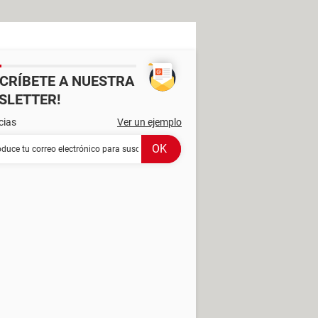
SCRÍBETE A NUESTRA
SLETTER!
cias
Ver un ejemplo