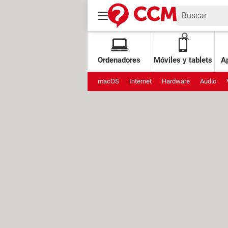
Ordenadores
Móviles y tablets
Ap
macOS
Internet
Hardware
Audio