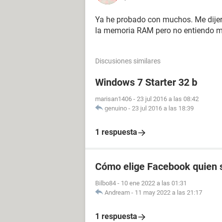
Ya he probado con muchos. Me dijer
la memoria RAM pero no entiendo m
Discusiones similares
Windows 7 Starter 32 b
marisan1406
-
23 jul 2016 a las 08:42
genuino
-
23 jul 2016 a las 18:39
1 respuesta
Cómo elige Facebook quien s
Bilbo84
-
10 ene 2022 a las 01:31
Andream
-
11 may 2022 a las 21:17
1 respuesta